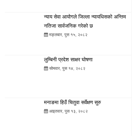
तहको सिफारिस नतिजा सार्वजनिक (हेर्नुहोस्
नामावलीसहित)
न्याय सेवा आयोगले जिल्ला न्यायधिसको अन्तिम
नतिजा सार्वजनिक गरेको छ
मङ्लबार, पुस १५, २०८२
सरकारी जागिरको तयारी अब स्थानीय तहबाटै:
गाउँपालिकाले थाल्यो लोक सेवा र शिक्षक सेवा
कक्षा
लुम्बिनी प्रदेश साक्षर घोषणा
सोमवार, पुस १४, २०८२
आईसीसी टी–२० विश्वकप: नेपाल दोस्रो
खेलमा इटलीसँग पराजित
मनाङमा हिउँ चितुवा सर्वेक्षण सुरु
आइतवार, पुस १३, २०८२
स्थानीय तह मूल्यांकनमा अर्घाखाँचीको पाणिनि
गाउँपालिका देशकै अब्बल