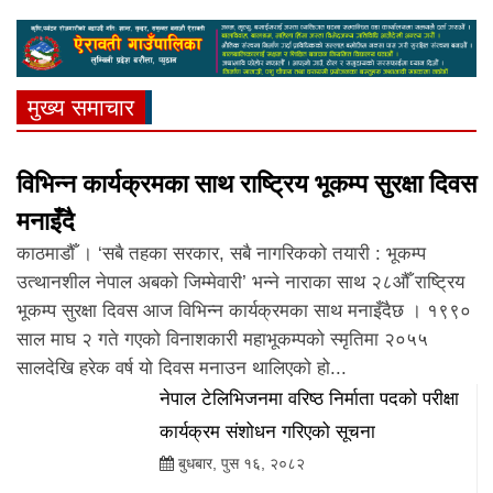
खरिदार लिखित परीक्षाको नतिजा सार्वजनिक
मुख्य समाचार
आज ग्याल्पो ल्होसार पर्व, विभिन्न
विभिन्न कार्यक्रमका साथ राष्ट्रिय भूकम्प सुरक्षा दिवस
कार्यक्रमसहित मनाइँदै
मनाइँदै
काठमाडौँ । ‘सबै तहका सरकार, सबै नागरिकको तयारी : भूकम्प
उत्थानशील नेपाल अबको जिम्मेवारी’ भन्ने नाराका साथ २८औँ राष्ट्रिय
भूकम्प सुरक्षा दिवस आज विभिन्न कार्यक्रमका साथ मनाइँदैछ । १९९०
कक्षा १२ को परीक्षा वैशाख १४ देखि
साल माघ २ गते गएको विनाशकारी महाभूकम्पको स्मृतिमा २०५५
(तालिकासहित)
सालदेखि हरेक वर्ष यो दिवस मनाउन थालिएको हो...
नेपाल टेलिभिजनमा वरिष्ठ निर्माता पदको परीक्षा
कार्यक्रम संशोधन गरिएको सूचना
बुधबार, पुस १६, २०८२
नेपाल बैंक लिमिटेडले लुम्बिनी प्रदेशबाट ४