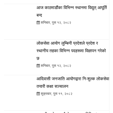
आज काठमाडौंका विभिन्न स्थानमा विद्युत् आपूर्ति
बन्द
शनिबार, पुस १२, २०८२
मधेश प्रदेश लोक सेवा आयोगद्वारा सहायक
चौथो तह अप्राविधिक/प्राविधिकको विज्ञापन
आह्वान (पूर्ण विवरणसहित)
लोकसेवा आयोग लुम्बिनी प्रदेशले प्रदेश र
स्थानीय तहका विभिन्न पदहरूमा विज्ञापन गरेको
छ
शनिबार, पुस १२, २०८२
आदिवासी जनजाति आयोगद्वारा निःशुल्क लोकसेवा
तयारी कक्षा सञ्चालन
शुक्रबार, पुस ११, २०८२