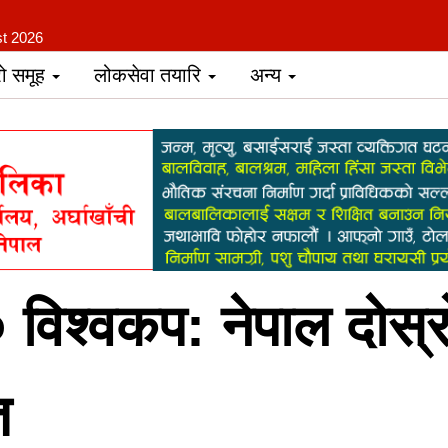
st 2026
रो समूह
लोकसेवा तयारि
अन्य
िश्वकप: नेपाल दोस्र
त