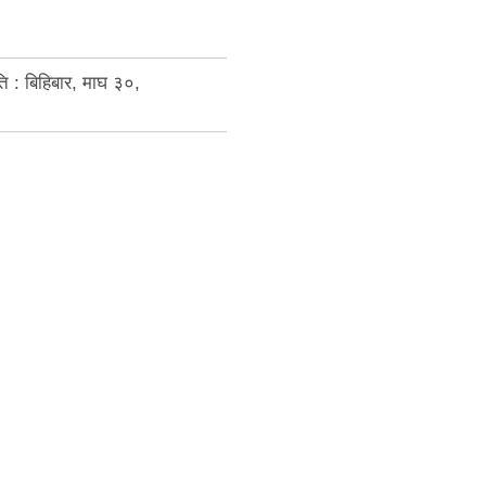
ि : बिहिबार, माघ ३०,