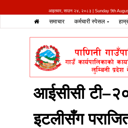
आइतवार, साउन २४, २०८३ | Sunday 9th Augu
समाचार
कर्मचारी स्पेसल
हाम्
आईसीसी टी–२० व
इटलीसँग पराजि