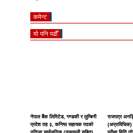
कमेन्ट
यो पनि पढौँ
नेपाल बैंक लिमिटेड, गण्डकी र लुम्बिनी
राजपत्र अनङ्
प्रदेश तह ३, कनिष्ठ सहायक पदको
(अप्राविधिक
नतिजा सार्वजनिक (नामावली सहित)
परीक्षा मिति त