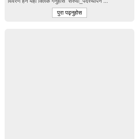
विवरण हेर्न यँहा क्लिक गर्नुहाेस सरुवा_पदस्थापन ...
पुरा पढ्नुहोस