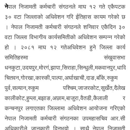
नेपाल निजामती कर्मचारी संगठनले माघ १२ गते एकैपटक
३० वटा जिल्लाको अधिवेशन गरि ईतिहास कायम गरेको छ
। नेपाल निजामती कर्मचारी संगठनले शनिवार एकैदिन ३०
वटा जिल्ला विभागीय कार्यसमितीको अधिवेशन सम्पन्न गरेको
हो । २०८१ माघ १२ गतेअधिवेशन हुने जिल्ला कार्य
समितिहरुमा संखुवासभा
धनकुटा,उदयपुर,मोरगं,झापा,सिराहा,सिन्धुली,मकवानपुर,धादिङ
चितवन,गोरखा,कास्की,पाल्पा,अर्घाखाची,दाङ,बाँके,रुकुम
पुर्व,सल्यान,रुकुम पश्चिम,जाजरकोट,सुर्खेत,दैलेख
कालीकोट,हुम्ला,बझाङ,अछाम,बाजुरा,वैतडी,कैलाली र
कन्चनपुर लगाएतका जिल्लामा अधिवेशन आयोजना गरिएको
नेपाल निजामती कर्मचारी संगठनका उपमहासचिव आर.सी
अधिकारीले जानकारी दिनुभयो । साथै नेपाल निजामती