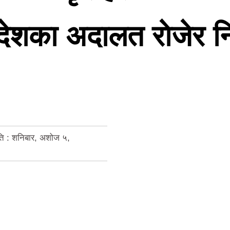
्रदेशका अदालत राेजेर 
ि : शनिबार, अशोज ५,